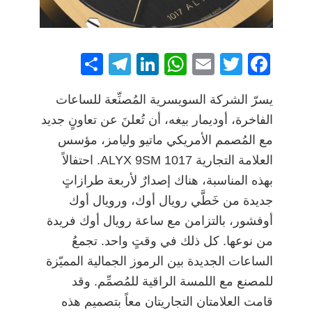
S
T
Li
W
E
T
F
h
el
n
h
m
w
a
يسرّ الشركة السويسرية المُصنِّعة للساعات
ar
e
k
at
ai
itt
c
الفاخرة، أوديمار بيغه، أن تُعلنَ عن تعاونٍ جديد
e
gr
e
s
l
er
e
مع المُصمم الأمريكي ماتيو وليامز، مؤسس
a
dI
A
b
العلامة التجارية 1017 ALYX 9SM. احتفالاً
m
n
p
o
بهذه المناسبة، هناك إصدارٌ لأربعة طرازاتٍ
p
o
جديدة من خَطَّي رويال أوك، ورويال أوك
k
أوفشور، بالتزامن مع ساعة رويال أوك فريدة
من نوعها. كل ذلك في وقتٍ واحد. تجمعُ
الساعات الجديدة بين الرموز الجمالية المميّزة
للمصنع مع اللمسة الراقية للمُصمِّم. وقد
قامت العلامتان التجاريتان معاً بتصميم هذه