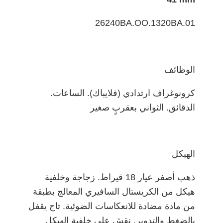
26240BA.OO.1320BA.01
الوظائف
كرونوغراف ارتدادي (فلايباك). الساعات.
الدقائق. الثواني بعقربٍ صغير
الهيكل
ذهب أصفر عيار 18 قيراط. زجاجة وخلفية
هيكل من الكريستال السافيري المعالج بطبقة
من مادة مضادة للانعكاسات الضوئية. تاج يقفل
بالضغط والتدوير. نقش على خلفية الهيكل