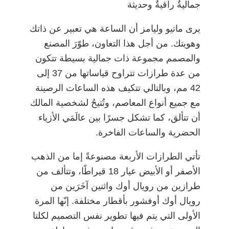
جماليةٌ راقيةٌ وحديثة
يرى ماتيو وليامز أن الساعة هي تعبير عن ذاتك
وهويتك. من أجل هذا التعاون، طوّرَ المصنع
والمصمم مجموعة ذات جمالية بسيطة تتكون
من عدة طرازات تتراوح قياساتها من 37 إلى
42 مم، وبالتالي تتكيف هذه الساعات الرصينة
مع جميع أنواع المعاصم، وتُتيحُ لشخصية المالك
أن تتألق، كما تشكل جسرًا بين عالَمَي الأزياء
الحضرية والساعات الفاخرة.
تأتي الطرازات الأربعة مصنوعةً إما من الذهب
الأصفر أو الأبيض عيار 18 قيراطًا، وتتألف من
طرازين من رويال أوك واثنين آخَرَين من
رويال أوك أوفشور بأقطار مختلفة. إنّها المرة
الأولى التي يتم فيها تطوير نفس التصميم لكلتا