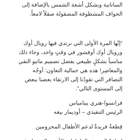
الساتانية وبشكل أشعة الشمس بالإضافة إلى
الحواف المشطوفة المصقولة صقلاً لامعاً.
“إنّها المرة الأولى التي نرتدي فيها رويال أوك
ورويال أوك أوفشور في وقتٍ واحد، وجاء ذلك
مناسباً بشكلٍ طبيعي بفضل تصميم ماتيو النقي
والمعاصِر! هذه هي جمالية التعاون: أوجُه
التضافر التي تقودُنا إلى الارتقاء بعضنا ببعض
إلى المستوى التالي”.
فرانسوا-هنري بينامياس
الرئيس التنفيذي – أوديمار بيغه
قِطعةٌ فريدةٌ لدعم الأطفال المحرومين