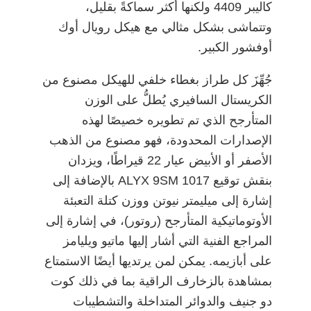
كاليبر 4409 ولكنها أكثر سماكةً بقليل،
وتتماشى بشكل مثالي مع هيكل رويال أوك
أوفشور الكبير.
جُهِّزَ كل طراز بغطاء خلفي للهيكل مصنوع من
الكريستال السافيري يُطلُّ على الوزن
المتأرجح الذي تم تطويره خصيصًا لهذه
الإصدارات المحدودة، فهو مصنوع من الذهب
الأصفر أو الأبيض عيار 22 قيراطًا، ويزدان
بنقش توقيع 1017 ALYX 9SM بالإضافة إلى
إشارة إلى ميليمتر نيوتن ووزن كتلة التعبئة
الأوتوماتيكية المتأرجح (روتور)، في إشارة إلى
المراجع الفنية التي أشار إليها ماتيو ويليامز
على أبازيمه. يمكن لمن يرتديها أيضًا الاستمتاع
بمشاهدة بالزخارف الراقية بما في ذلك كوت
دو جنيف والدوائر المتداخلة والتشطيبات