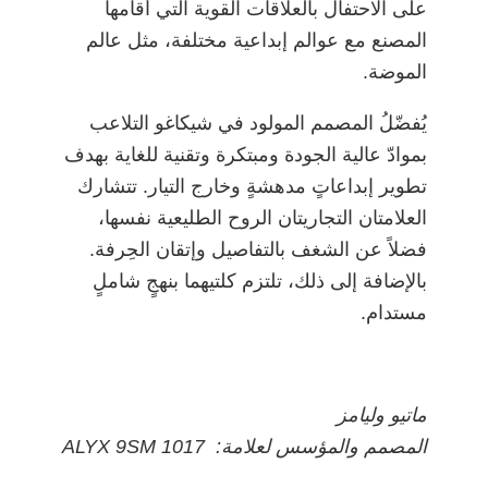
على الاحتفال بالعلاقات القوية التي أقامها
المصنع مع عوالم إبداعية مختلفة، مثل عالم
الموضة.
يُفضّلُ المصمم المولود في شيكاغو التلاعب
بموادّ عالية الجودة ومبتكرة وتقنية للغاية بهدف
تطوير إبداعاتٍ مدهشةٍ وخارج التيار. تتشارك
العلامتان التجاريتان الروح الطليعية نفسها،
فضلاً عن الشغف بالتفاصيل وإتقان الحِرفة.
بالإضافة إلى ذلك، تلتزم كلتيهما بنهجٍ شاملٍ
مستدام.
ماتيو وليامز
المصمم والمؤسس لعلامة:
1017 ALYX 9SM