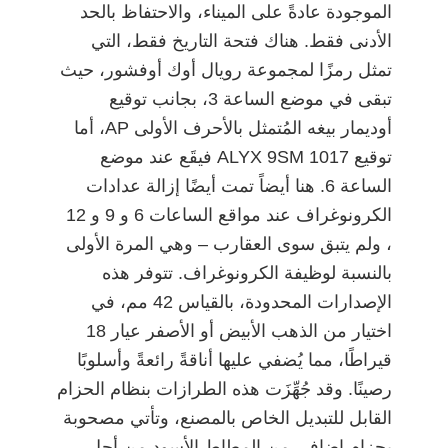
الموجودة عادةً على الميناء، والاحتفاظ بالحد
الأدنى فقط. هناك فتحة التاريخ فقط، التي
تمثل رمزًا لمجموعة رويال أوك أوفشور، حيث
تبقى في موضع الساعة 3، بجانب توقيع
أوديمار بيغه المُتمثل بالأحرف الأولى AP، أما
توقيع 1017 ALYX 9SM فيقَع عند موضع
الساعة 6. هنا أيضاً تمت أيضًا إزالة عدادات
الكرونوغراف عند مواقع الساعات 6 و 9 و 12
، ولم يتبق سوى العقارب – وهي المرة الأولى
بالنسبة لوظيفة الكرونوغراف. تتوفر هذه
الإصدارات المحدودة، بالقياس 42 مم، في
اختيار من الذهب الأبيض أو الأصفر عيار 18
قيراطًا، مما يُضفي عليها أناقةً رائعةً وأسلوبًا
رصينًا. وقد جُهِّزَت هذه الطرازات بنظام الحزام
القابل للتبديل الخاص بالمصنع، وتأتي مصحوبة
بحزام إضافي من المطاط الأسود من أجلِ