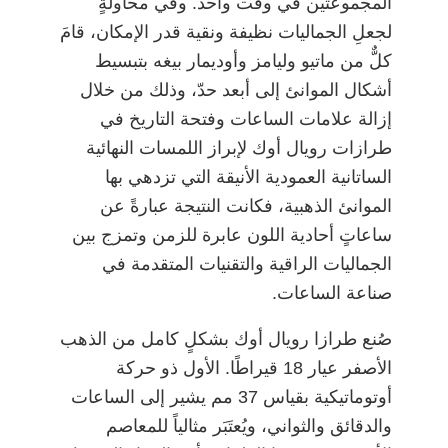
المجموعتين في وقت واحد. وفي محاولةٍ
لجعلِ الجماليات نظيفة ونقية قدر الإمكان، قامَ
كلٌّ من ماتيو وليامز وأوديمار بيغه بتبسيط
أشكال الموانئ إلى أبعد حدّ، وذلك من خلال
إزالة علامات الساعات وفتحة التاريخ في
طرازات رويال أوك لإبراز اللمسات النهائية
الساتانية العمودية الأنيقة التي تزدهي بها
الموانئ الذهبية، فكانت النتيجة عبارةً عن
ساعاتٍ أحادية اللون عابرة للزمن وتمزج بين
الجماليات الراقية والتقنيات المتقدمة في
صناعة الساعات.
صُنع طرازا رويال أوك بشكلٍ كامل من الذهب
الأصفر عيار 18 قيراطًا. الأول ذو حركة
أوتوماتيكية بقياس 37 مم يشير إلى الساعات
والدقائق والثواني، ويُعتَبَر مثالياً للمعاصم