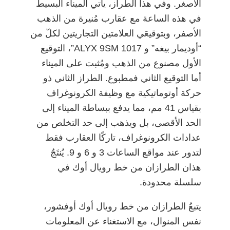
الأصغر. وفي هذا الطراز، يأتي الميناء البسيط
في هذه الساعة مع عقارب مُنيرة من الذهب
الأصفر، وبتوقيعَي العلامتين التجاريتين لكلّ من
“أوديمار بيغه” و 1017 ALYX 9SM”، التوقيع
الأول مصنوع من الذهب ومُثبت على الميناء
أما التوقيع الثاني فمطبوع. الطراز الثاني ذو
حركة أوتوماتيكية مع وظيفة الكرونوغراف
بقياس 41 مم، مما يدفع ببساطة الميناء إلى
الحد الأقصى، بل ويذهب إلى حد التخلص من
عدادات الكرونوغراف، تاركًا العقارب فقط
لتدور عند مواقع الساعات 3 و 6 و 9. يُنتَجُ
هذان الطرازان من خط رويال أوك في
سلسلة محدودة.
يتبعُ الطرازان من خط رويال أوك أوفشور،
نفس المنوال، مع الاستغناء عن المعلومات