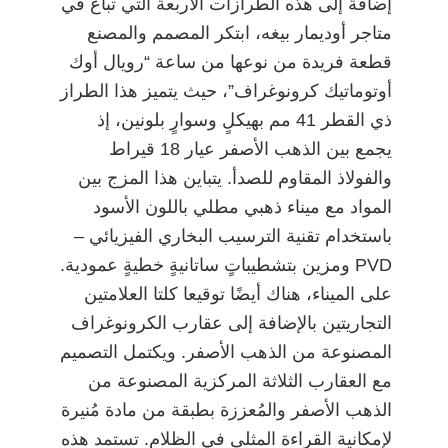
إضافةً إلى هذه الطرازات الأربعة التي تباع في
متاجر أوديمار بيغه، ابتكر المصمم والمصنع
قطعة فريدة من نوعها من ساعة “رويال أوك
أوتوماتيك كرونوغراف”، حيث يتميز هذا الطراز
ذي القطر 41 مم بهيكلٍ وسوارٍ بلونين، إذ
يجمع بين الذهب الأصفر عيار 18 قيراط
والفولاذ المقاوم للصدأ. يتباين هذا المزج بين
المواد مع ميناء ذهبي مطلي باللون الأسود
باستخدام تقنية الترسيب البخاري الفيزيائي –
PVD ومزين بتشطيباتٍ ساتانيةٍ خطيةٍ عمودية.
على الميناء، هناك أيضًا توقيعا كلتا العلامتين
التجاريتين بالإضافة إلى عقارب الكرونوغراف
المصنوعة من الذهب الأصفر. ويكتمل التصميم
مع العقارب الثلاثة المركزية المصنوعة من
الذهب الأصفر والمُعززة بطبقة من مادة مُنيرة
لإمكانية القراءة المثلى في الظلام. تستمد هذه