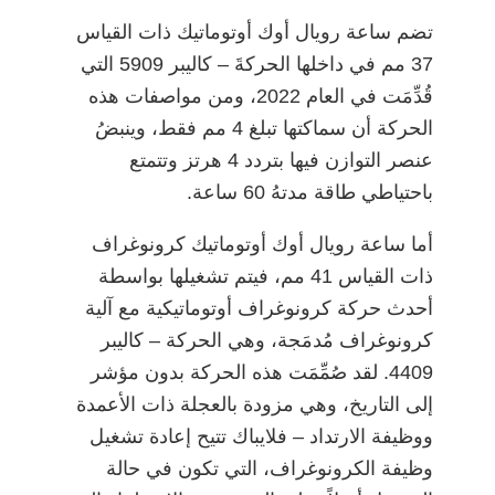
تضم ساعة رويال أوك أوتوماتيك ذات القياس
37 مم في داخلها الحركةَ – كاليبر 5909 التي
قُدِّمَت في العام 2022، ومن مواصفات هذه
الحركة أن سماكتها تبلغ 4 مم فقط، وينبضُ
عنصر التوازن فيها بتردد 4 هرتز وتتمتع
باحتياطي طاقة مدتهُ 60 ساعة.
أما ساعة رويال أوك أوتوماتيك كرونوغراف
ذات القياس 41 مم، فيتم تشغيلها بواسطة
أحدث حركة كرونوغراف أوتوماتيكية مع آلية
كرونوغراف مُدمَجة، وهي الحركة – كاليبر
4409. لقد صُمِّمَت هذه الحركة بدون مؤشر
إلى التاريخ، وهي مزودة بالعجلة ذات الأعمدة
ووظيفة الارتداد – فلايباك تتيح إعادة تشغيل
وظيفة الكرونوغراف، التي تكون في حالة