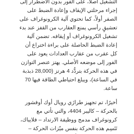
التشغيل أصلاً، على الفور بدون الاضطرار إلى
إجراء مرحلتي الإيقاف وإعادة الضبط على
الصفر أولاً، كما تحتوي آلية الكرونوغراف على
تعشيقٍ رأسي يمنع العقارب من القفز عند بدء
تشغيل الكرونوغراف أو إيقافه. تضمن آلية
إعادة الضبط الحاصلة على براءة اختراع أن
كل عقرب من عقارب العدادات يعود على
الفور إلى موضعه الأصلي. يهتز عنصر التوازن
في هذه الحركة بتردُّد 4 هرتز (28,000 ذبذبة
في الساعة)، ويبلغ احتياطي الطاقة فيها 70
ساعة.
أخيرًا، تم تجهيز طرازَي رويال أوك أوفشور
بالحركة – كاليبر 4404، والتي تأتي مع
كرونوغراف مدمج ووظيفة الارتداد – فلايباك،
تَتَسِم هذه الحركة بنفس ميّزات الحركة –