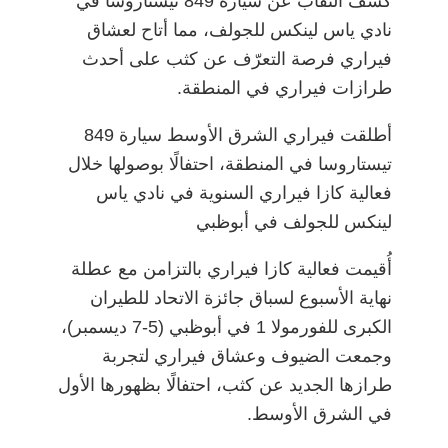
كُشف النقاب عن سيارة 849 تيستاروسا في
ar
e
k
at
ai
itt
c
نادي ياس لينكس للجولف، مما أتاح لعشاق
e
gr
e
s
l
er
e
فيراري فرصة التعرّف عن كثب على أحدث
a
dI
A
b
طرازات فيراري في المنطقة.
m
n
p
o
p
o
أطلقت فيراري الشرق الأوسط سيارة 849
تيستاروسا في المنطقة، احتفالًا بوصولها خلال
k
فعالية كازا فيراري السنوية في نادي ياس
لينكس للجولف في أبوظبي
أُقيمت فعالية كازا فيراري بالتزامن مع عطلة
نهاية الأسبوع لسباق جائزة الاتحاد للطيران
الكبرى للفورمولا 1 في أبوظبي (5-7 ديسمبر)،
وجمعت الضيوف وعشاق فيراري لتجربة
طرازها الجديد عن كثب، احتفالًا بظهورها الأول
في الشرق الأوسط.