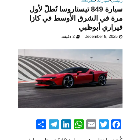
رئيسى
•
سيارات
•
محركات
سيارة 849 تيستاروسا تُطلّ لأول
مرة في الشرق الأوسط في كازا
فيراري أبوظبي
December 9, 2025
2 دقيقه.
S
T
Li
W
E
T
F
h
el
n
h
m
w
a