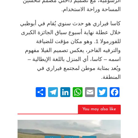
الرسومية، مع تصميم داخلي مصمم لتحسين
المساحة وراحة الاستخدام.
كاسا فيراري هو حدث سنوي يُقام في أبوظبي
خلال عطلة نهاية أسبوع سباق الجائزة الكبرى
للفورمولا 1. وهو مكان مؤقت للضيافة
والترفيه الفاخر، يعكس تصميم الفيلا مفهوم
اسمه – كاسا، أي المنزل باللغة الإيطالية –
ويُعد بمثابة موطن لمجتمع فيراري في
المنطقة.
S
T
Li
W
E
T
F
h
el
n
h
m
w
a
ar
e
k
at
ai
itt
c
You may also like
e
gr
e
s
l
er
e
a
dI
A
b