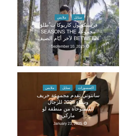
ستايل
ملابس
فريسكوبول كاريوكا ت ُطلق
مجموعة SEASONS THE
BETWEEN لآخر أيّام الصيف
September 10, 2025
اكسسورات
ستايل
ملابس
سانتوني تقدم مجموعة خريف
وشتاء 2025 للرجال
المستوحاة من منطقة لو
ماركي
January 23, 2025