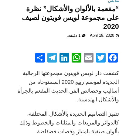
ملابس
“مفعمة بالألوان والأشكال” نظرة
على مجموعة لويس فويتون لصيف
2020
April 19, 2020
1 دقيقه.
S
T
Li
W
E
T
F
h
el
n
h
m
w
a
كشفت دار لويس فويتون مجموعتها الرجالية
ar
e
k
at
ai
itt
c
الجديدة لموسم ربيع 2020 المستوحاة من
e
gr
e
s
l
er
e
أساليب وخصائص الفن الحديث المفعم بالجرأة
a
dI
A
b
والأشكال الهندسية.
m
n
p
o
p
o
تتميز التصاميم الجديدة بالأشكال المختلفة،
كالدوائر والمربعات والمثلثات والخطوط وذلك
k
بألوان صيفية بامتياز وقصات فضفاضة