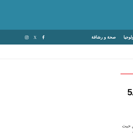
لوجيا
صحة و رشاقة
مدن تضم أرخص أماكن الإقامة في فنادق الـ5
م من حيث