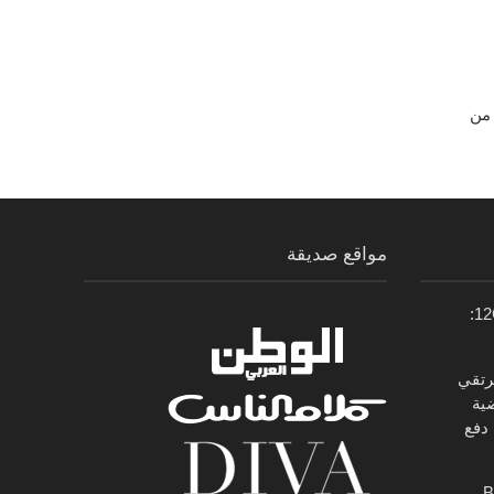
 من
مواقع صديقة
سيارة فيراي 12Cilindri Manuale:
الخامس من BMW X5 يرتقي
ضية
دفع
B