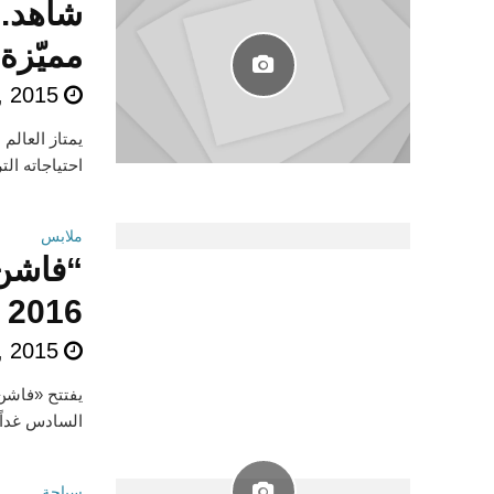
شاهد..
مميّزة
, 2015
يمتاز العالم 
احتياجاته الت
ملابس
“فاشن 
2016
, 2015
يفتتح «فاشن
السادس غداً الخميس 22 أكتوبر، ليتواصل على م
سياحة