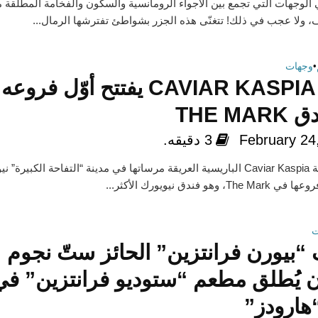
ي الوجهات التي تجمع بين الأجواء الرومانسية والسكون والفخامة المطلقة 
، ولا عجب في ذلك! تتغنّى هذه الجزر بشواطئ تفترشها الرمال...
•
وجهات
مقهى CAVIAR KASPIA يفتتح أوّل فروعه
THE M
February 24
3 دقيقه.
تثبت مؤسّسة Caviar Kaspia الباريسية العريقة مرساتها في مدينة “التفاحة الكبيرة”
 وهو فندق نيويورك الأكثر...
ت
“بيورن فرانتزين” الحائز ستّ نجوم
 يُطلق مطعم “ستوديو فرانتزين” في
هارودز”