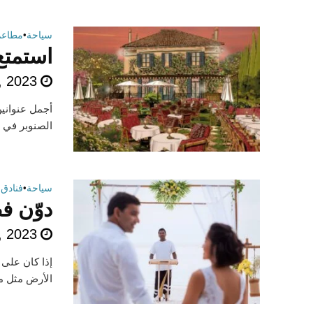
سياحة
•
مطاعم
استمتع
, 2023
الصنوبر في س
سياحة
•
فنادق
•
دوّن ف
, 2023
إذا كان على
الأرض مثل ميلايدو المالديف Maldives