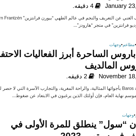
January 23
4 دقيقه.
أطلق الشيف الغني عن التعريف والنجم في عالم الطهي “بيورن فران
 فرانتزين” في متجر “هارودز”...
مطاعم
•
وجهات
باروس الساحرة أبرز الفعاليات الاحتفا
وس المالديف
November 18
2 دقيقه.
تشتهر جزيرة Baros بأجوائها المثالية، والراحة المغرية، والتجارب الآسرة التي لا حصر ل
وسم نهاية العام، فإن أولئك الذين يرغبون في الابتعاد عن ضغوط...
•
وجهات
 “سول” ينطلق للمرة الأولى في
ف في سبتمبر 2023