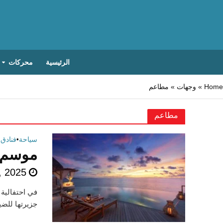
الرئيسية
محركات
Home
»
وجهات
»
مطاعم
مطاعم
سياحة
•
فنادق
•
موسم ا
, 2025
في احتفالية 
جزيرتها للضي