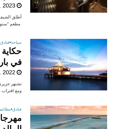
, 2023
مطعم “ستوديو
سياحة
•
فنادق
•
حكاية 
في بار
, 2022
ومع اقتراب م
فنادق
•
مطاعم
مهرجان
المالدي