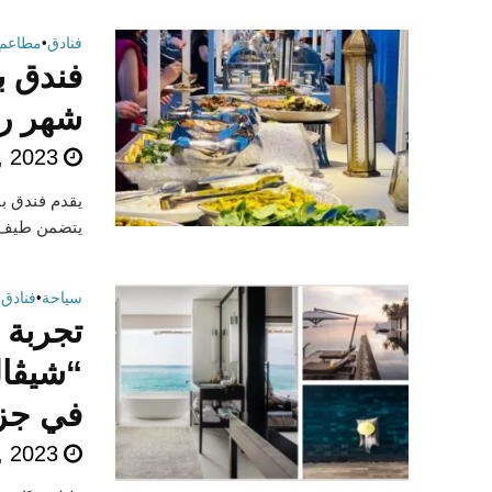
فنادق
•
مطاعم
فندق ب
شهر رم
, 2023
يقدم فندق با
يتضمن طيف وا
سياحة
•
فنادق
•
تجربة 
“شيڤال 
في جزر
, 2023