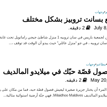
•
وجهات
 بسانت تروبيز بشكل مختلف
July 8
2 دقيقه.
أجمل عنوانين لجمعية باريس في سان تروبيه 1 منزل شاطئ جيجي راماتويل تحت غابة
ان تروبيه ، في جو “منزل عائلي” حيث يبدو أن الوقت قد توقف ،...
مطاعم
•
وجهات
صول قصّة حبّك في ميلايدو المالديف
May 20
2 دقيقه.
 المرء أن يختار جزيرة صغيرة ليعيش فصول قصّة حبه، فما من مكان على 
Milaidhoo . فهي جنّة أرضية استوائية مثالية...