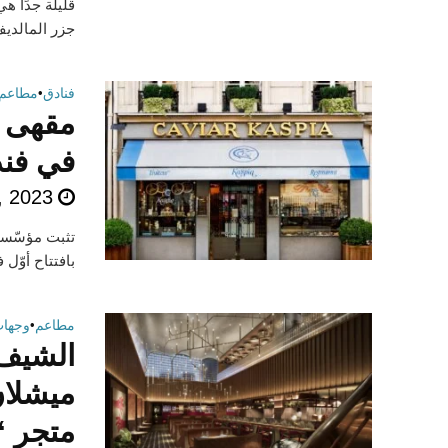
قليلة جدًا ه
جزر المالديف
فنادق
•
مطاعم
في فندق ARK
, 2023
بافتتاح أوّل فروعها في The Mark،
مطاعم
•
وجها
الشيف 
ميشلان
متجر “