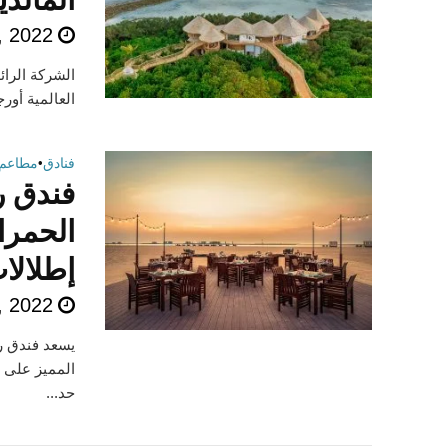
, 2022
الشركة الرائ
العالمية أور
فنادق
•
مطاعم
فندق ر
الحمرا
إطلالا
, 2022
المميز على 
حد...