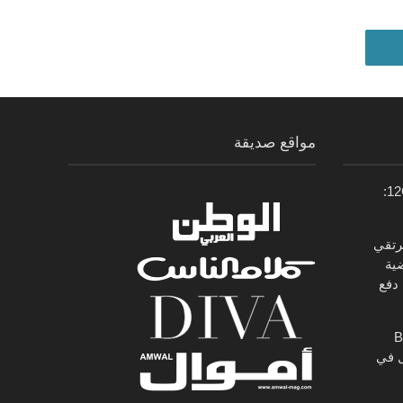
مواقع صديقة
سيارة فيراي 12Cilindri Manuale:
الخامس من BMW X5 يرتقي
ضية
دفع
B
ول في