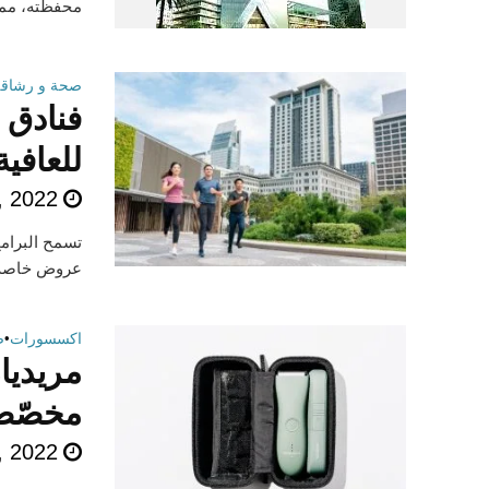
محفظته، مما 
صحة و رشاقة
فنادق 
للعافية
, 2022
تسمح البرامج
عروض خاصة با
اكسسورات
•
ص
مريديا
مخصّصة
, 2022