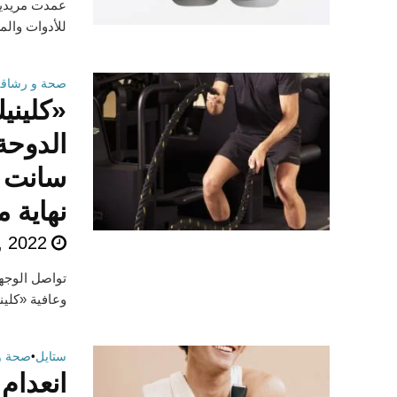
عمدت مريديان
للأدوات والم
صحة و رشاقة
«كليني
الدوحة
سانت ر
نهاية م
, 2022
تواصل الوجهة
وعافية «كلين
ستايل
•
صحة و
انعدام