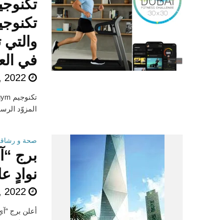
تكنوجي
والتي 
في الع
, 2022
المزوّد الرسم
صحة و رشاقة
برج “آ
نوادٍ ع
, 2022
أعلن برج “آي