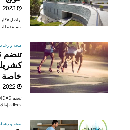
, 2023
تواصل «كليني
مساعدة النا
صحة و رشاقة
كشريك 
خاصة
, 2022
adidas إطلاق ثلاثة برامج تدريبية مجتمعية ليتمكن المشاركون من تقديم أفضل أداء...
صحة و رشاقة