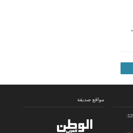
ى
مواقع صديقة
سيارة فيراي 12Cilindri Manuale: