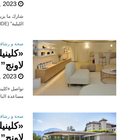
, 2023
الليلية” (CITROËN NIGHTRIDE) لدعم دبي العطاء، جزء من...
صحة و رشاقة
«كليني
لاونج”
, 2023
تواصل «كليني
مساعدة النا
صحة و رشاقة
«كليني
لاونج”