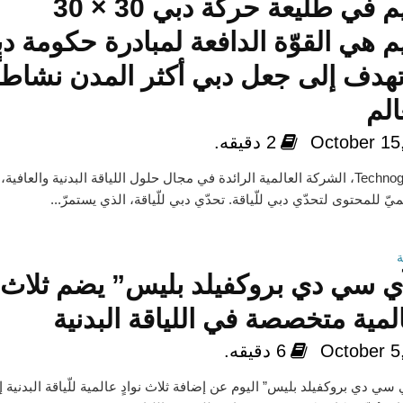
تكنوجيم في طليعة حركة دبي 30 × 30
م هي القوّة الدافعة لمبادرة حكومة د
تهدف إلى جعل دبي أكثر المدن نشاطاً
الم
October 15
2 دقيقه.
تكنوجيم Technogym، الشركة العالمية الرائدة في مجال حلول اللياقة البدنية والعافية
يّ للمحتوى لتحدّي دبي للّياقة. تحدّي دبي للّياقة، الذي يستمرّ...
ي سي دي بروكفيلد بليس” يضم ثلاث
المية متخصصة في اللياقة البدنية
October 5
6 دقيقه.
 سي دي بروكفيلد بليس” اليوم عن إضافة ثلاث نوادٍ عالمية للّياقة البدنية 